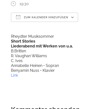
19:30
ZUM KALENDER HINZUFÜGEN
ICS herunterladen
Google Kal
Rheydter Musiksommer
Short Stories
Liederabend mit Werken von u.a.
B.Britten
R. Vaughan Williams
C. Ives
Annabelle Heinen • Sopran
Benyamin Nuss • Klavier
Link