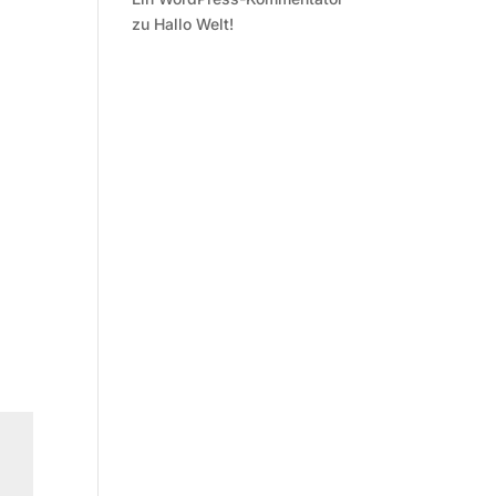
zu
Hallo Welt!
Office 365
Outlook 