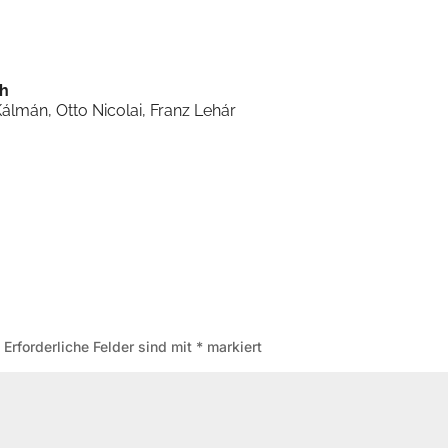
Google Kalender
iCalendar
th
lmán, Otto Nicolai, Franz Lehár
.
Erforderliche Felder sind mit
*
markiert